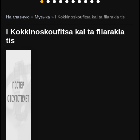
На главную
»
Музыка
» I Kokkinoskoufitsa kai ta filarakia tis
I Kokkinoskoufitsa kai ta filarakia
tis