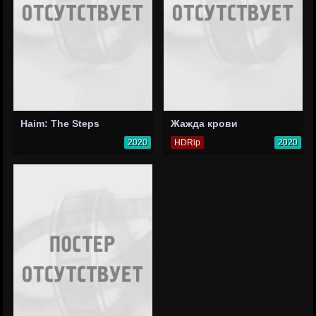
Haim: The Steps
Жажда крови
2020
HDRip
2020