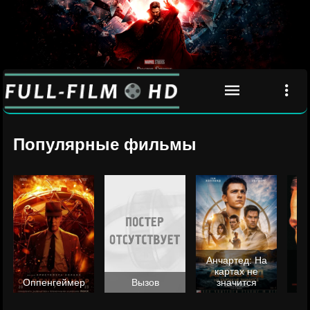
Популярные фильмы
Анчартед: На
картах не
ц
Оппенгеймер
Вызов
значится