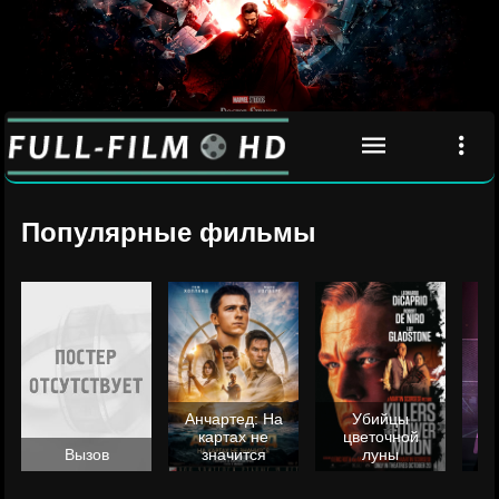
Популярные фильмы
Анчартед: На
Убийцы
картах не
цветочной
Вызов
значится
луны