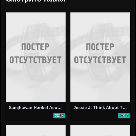
Samjhawan Hariket Acoustics
Jessie J: Think About That
2017
2017