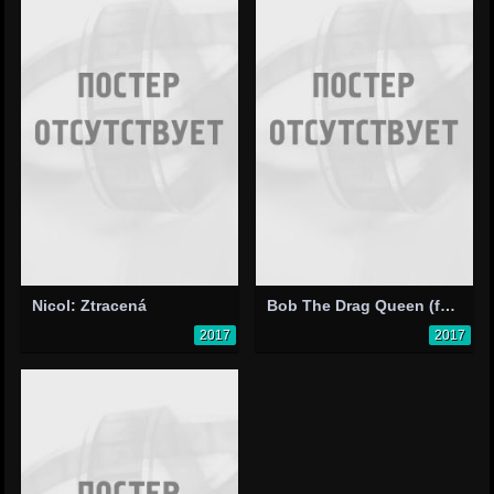
Nicol: Ztracená
Bob The Drag Queen (feat. Alaska Thunderfuck): Yet Another Dig
2017
2017