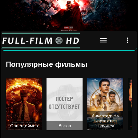
Популярные фильмы
Анчартед: На
картах не
ц
Оппенгеймер
Вызов
значится