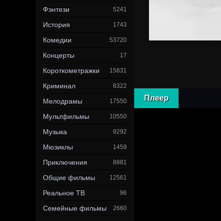
Фэнтези
5241
История
1743
Комедии
53720
Концерты
17
Короткометражки
15831
Криминал
8322
Плеер
Мелодрамы
17550
Мультфильмы
10550
Музыка
9292
Мюзиклы
1459
Приключения
8881
Общие фильмы
12561
Реальное ТВ
96
Семейные фильмы
2660