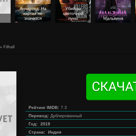
Анчартед: На
Убийцы
картах не
цветочной
значится
луны
Мальвина
» Filhall
Рейтинг IMDB:
7.3
Перевод:
Дублированный
Год:
2019
Страна:
Индия