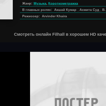
Жанр:
Музыка
,
Короткометражка
В главных ролях:
Акшай Кумар
,
Асмита Суд
,
B.
Режиссер:
Arvinder Khaira
Смотреть онлайн Filhall в хорошем HD кач