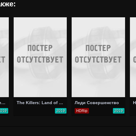
кже:
James Harries: Superstition
The Killers: Land of the Free
Леди Совершенство
H
2019
2019
HDRip
2019