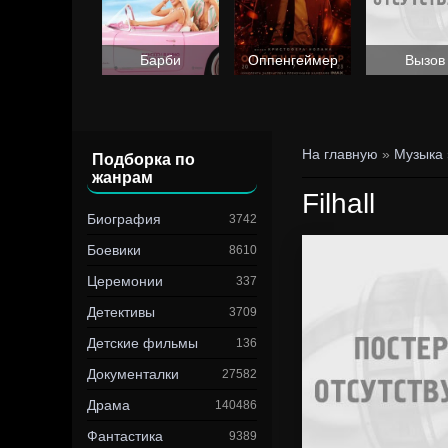
Барби
Оппенгеймер
Вызов
На главную
»
Музыка
Подборка по
жанрам
Filhall
Биография
3742
Боевики
8610
Церемонии
337
Детективы
3709
Детские фильмы
136
Документалки
27582
Драма
140486
Фантастика
9389