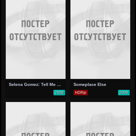
Selena Gomez: Tell Me Something I Don't Know
Someplace Else
2008
HDRip
2008