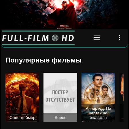
Популярные фильмы
Анчартед: На
картах не
ц
Оппенгеймер
Вызов
значится