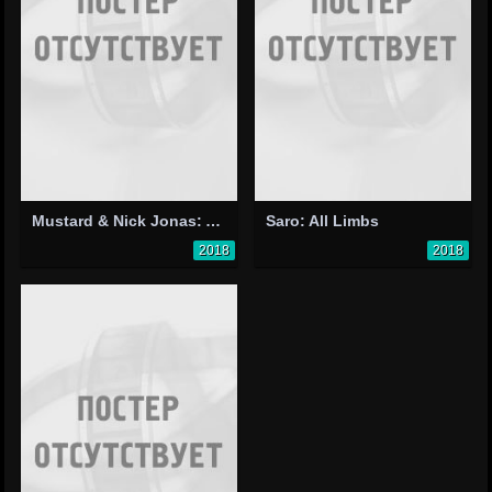
Mustard & Nick Jonas: Anywhere
Saro: All Limbs
2018
2018