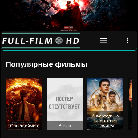
Популярные фильмы
Анчартед: На
картах не
ц
Оппенгеймер
Вызов
значится