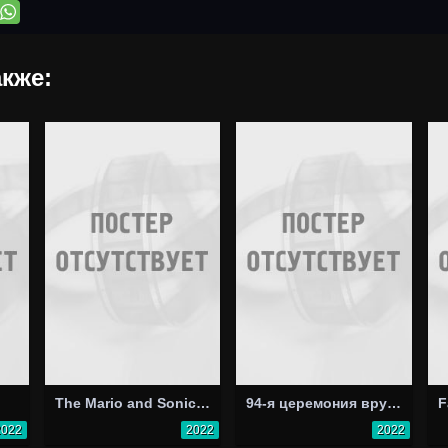
кже:
The Mario and Sonic Tribute - Headstrong 3
94-я церемония вручения премии «Оскар»
2022
2022
2022