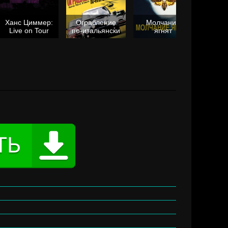
Ханс Циммер:
Ограбление
Молчание
Live on Tour
по-итальянски
ягнят
Та