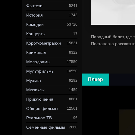
Фэнтези
5241
История
1743
Комедии
53720
Концерты
17
Парадный балет, где 
Короткометражки
15831
Постановка рассказыв
Криминал
8322
Мелодрамы
17550
Мультфильмы
10550
Плеер
Музыка
9292
Мюзиклы
1459
Приключения
8881
Общие фильмы
12561
Реальное ТВ
96
Семейные фильмы
2660