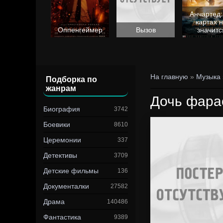
Анчартед:
картах 
Барби
Оппенгеймер
Вызов
значитс
На главную
»
Музыка
Подборка по
жанрам
Дочь фара
Биография
3742
Боевики
8610
Церемонии
337
Детективы
3709
Детские фильмы
136
Документалки
27582
Драма
140486
Фантастика
9389