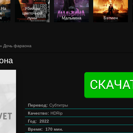
 На
Убийцы
не
цветочной
я
луны
Мальвина
Бэтмен
» Дочь фараона
она
Перевод:
Субтитры
Качество:
HDRip
Год:
2022
Время:
170 мин.