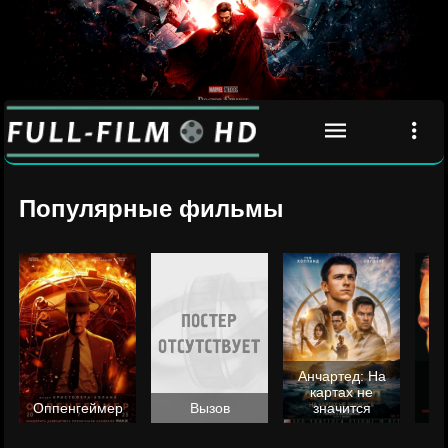
Популярные фильмы
Анчартед: На
картах не
ц
Оппенгеймер
Вызов
значится