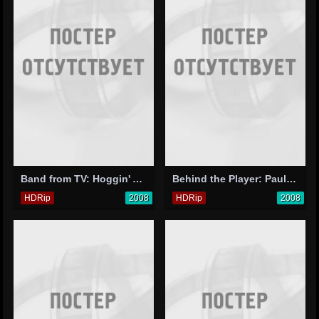
Band from TV: Hoggin' All the Covers
Behind the Player: Paul Gray
HDRip
2008
HDRip
2008