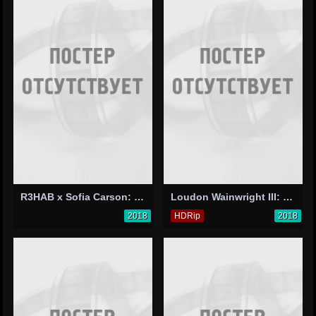
R3HAB x Sofia Carson: Rumors
Loudon Wainwright III: Surviving Twin
2018
HDRip
2018