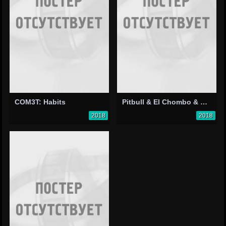
COM3T: Habits
Pitbull & El Chombo & Karol G Feat. Cutty Ranks: Dame Tu Cosita
2018
2018