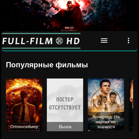
Популярные фильмы
Анчартед: На
картах не
ц
Оппенгеймер
Вызов
значится