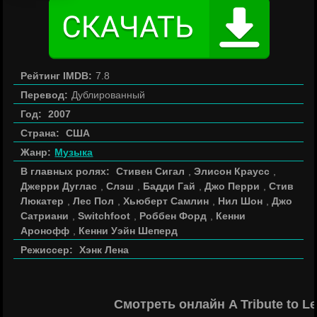
Рейтинг IMDB:
7.8
Перевод:
Дублированный
Год:
2007
Страна:
США
Жанр:
Музыка
В главных ролях:
Стивен Сигал
,
Элисон Краусс
,
Джерри Дуглас
,
Слэш
,
Бадди Гай
,
Джо Перри
,
Стив
Люкатер
,
Лес Пол
,
Хьюберт Самлин
,
Нил Шон
,
Джо
Сатриани
,
Switchfoot
,
Роббен Форд
,
Кенни
Аронофф
,
Кенни Уэйн Шеперд
Режиссер:
Хэнк Лена
Смотреть онлайн A Tribute to L