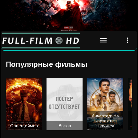
Популярные фильмы
Анчартед: На
картах не
ц
Оппенгеймер
Вызов
значится