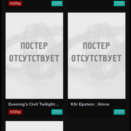
HDRip
2008
2008
Evening's Civil Twilight in Empires of Tin
Kfir Epstein : Alone
HDRip
2008
2008