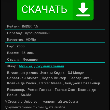
Рейтинг IMDB:
7.5
Перевод:
Дублированный
Качество:
HDRip
Год:
2008
Время:
65 мин.
Страна:
Франция
Жанр:
Музыка
,
Документальный
В главных ролях:
Энтони Кидис
,
DJ Мехди
,
Себастьен Акчоте
,
Педро Винтер
,
Гаспар Ожэ
,
Ксавье де Роснэ
,
Parker Maass
,
КейДжей Ротвейлер
Режиссер:
Ромен Гаврас
,
Гаспар Ожэ
,
Ксавье де
Роснэ
,
So-Me
A Cross the Universe — концертный альбом и
документальный фильм дуэта Justice.