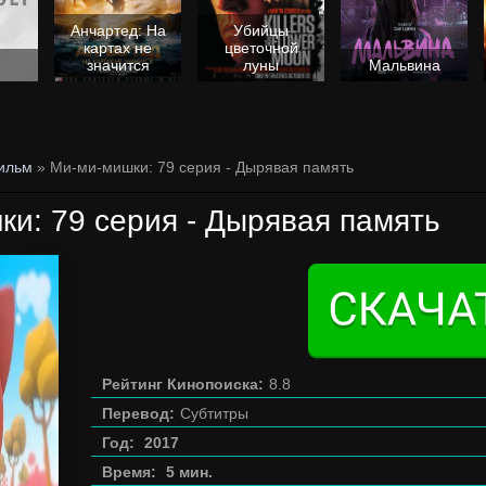
Анчартед: На
Убийцы
картах не
цветочной
значится
луны
Мальвина
ильм
» Ми-ми-мишки: 79 серия - Дырявая память
и: 79 серия - Дырявая память
Рейтинг Кинопоиска:
8.8
Перевод:
Субтитры
Год:
2017
Время:
5 мин.