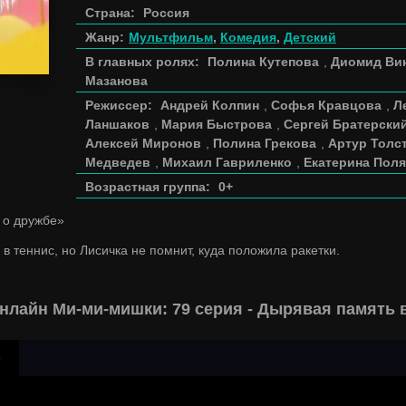
Страна:
Россия
Жанр:
Мультфильм
,
Комедия
,
Детский
В главных ролях:
Полина Кутепова
,
Диомид Ви
Мазанова
Режиссер:
Андрей Колпин
,
Софья Кравцова
,
Л
Ланшаков
,
Мария Быстрова
,
Сергей Братерски
Алексей Миронов
,
Полина Грекова
,
Артур Толс
Медведев
,
Михаил Гавриленко
,
Екатерина Пол
Возрастная группа:
0+
 о дружбе»
в теннис, но Лисичка не помнит, куда положила ракетки.
нлайн Ми-ми-мишки: 79 серия - Дырявая память 
р