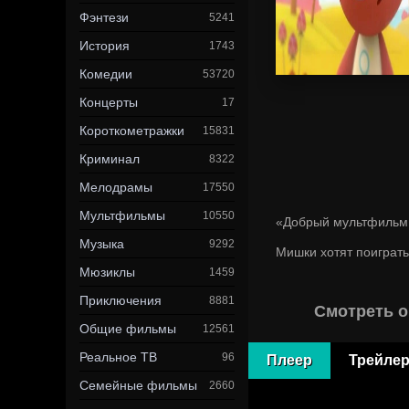
Фэнтези
5241
История
1743
Комедии
53720
Концерты
17
Короткометражки
15831
Криминал
8322
Мелодрамы
17550
Мультфильмы
10550
«Добрый мультфильм
Музыка
9292
Мишки хотят поиграть 
Мюзиклы
1459
Приключения
8881
Смотреть о
Общие фильмы
12561
Реальное ТВ
96
Плеер
Трейле
Семейные фильмы
2660