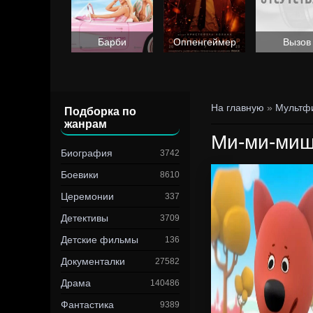
Барби
Оппенгеймер
Вызов
На главную
»
Мультф
Подборка по
жанрам
Ми-ми-мишк
Биография
3742
Боевики
8610
Церемонии
337
Детективы
3709
Детские фильмы
136
Документалки
27582
Драма
140486
Фантастика
9389