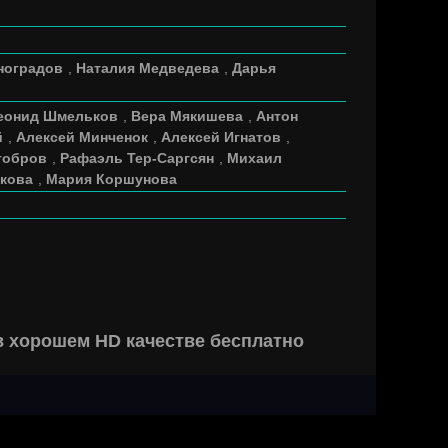
ноградов
,
Наталия Медведева
,
Дарья
еонид Шмельков
,
Вера Мякишева
,
Антон
й
,
Алексей Минченок
,
Алексей Игнатов
,
тобров
,
Рафаэль Тер-Саргсян
,
Михаил
якова
,
Мария Коршунова
в хорошем HD качестве бесплатно