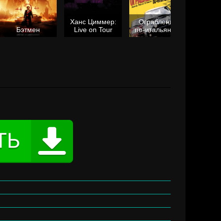
Ханс Циммер:
Ограбление
Мол
Бэтмен
Live on Tour
по-итальянски
я