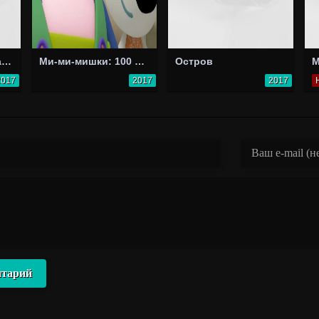
Вышла из дома старушка за хлебом и сладкой ватрушкой
Ми-ми-мишки: 100 серия - Музей
Остров
2017
2017
2017
нтарий