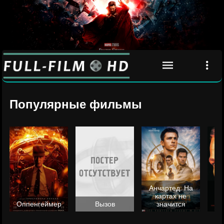
Популярные фильмы
Анчартед: На
картах не
ц
Оппенгеймер
Вызов
значится