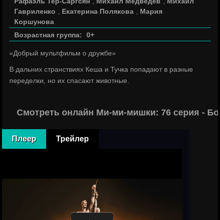
Рафаэль Тер-Саргсян
,
Михаил Медведев
,
Михаил
Гавриленко
,
Екатерина Полякова
,
Мария
Коршунова
Возрастная группа:
0+
«Добрый мультфильм о дружбе»
В дальних странствиях Кеша и Тучка попадают в разные
переделки, но их спасают животные.
Смотреть онлайн Ми-ми-мишки: 76 серия - Б
Плеер
Трейлер