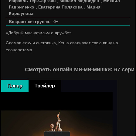
Рафаэль Тер-Саргсян
,
Михаил Медведев
,
Михаил
Гавриленко
,
Екатерина Полякова
,
Мария
Коршунова
Возрастная группа:
0+
«Добрый мультфильм о дружбе»
Сломав елку и снеговика, Кеша сваливает свою вину на
слонопотама.
Смотреть онлайн Ми-ми-мишки: 67 сери
Плеер
Трейлер