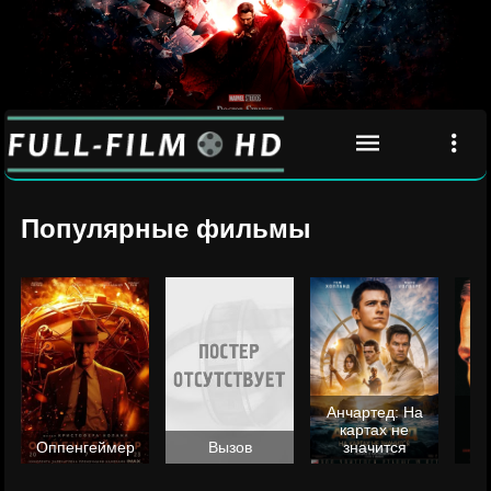
Популярные фильмы
Анчартед: На
картах не
ц
Оппенгеймер
Вызов
значится