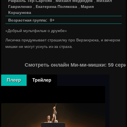
Рафаэль Тер-Саргсян
,
Михаил Медведев
,
Михаил
Гавриленко
,
Екатерина Полякова
,
Мария
Коршунова
Возрастная группа:
0+
«Добрый мультфильм о дружбе»
Лисичка придумывает страшилку про Верзихрюка, и вечером
мишки не могут уснуть из-за страха.
Смотреть онлайн Ми-ми-мишки: 59 сери
Плеер
Трейлер