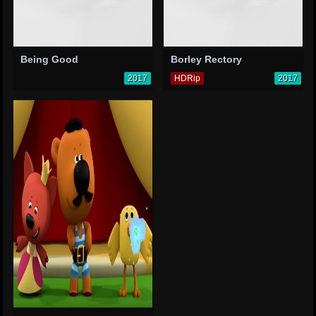
Being Good
Borley Rectory
2017
HDRip
2017