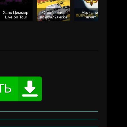
Ханс Циммер:
Ограбление
Молчание
Live on Tour
по-итальянски
ягнят
Та