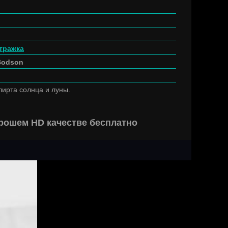
тражка
 Bodson
лирта солнца и луны.
орошем HD качестве бесплатно