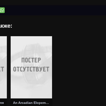
кже:
ля
An Arcadian Elopement