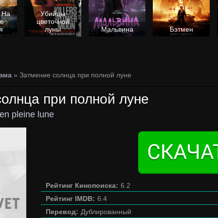
 На
Убийцы
не
цветочной
я
луны
Мальвина
Бэтмен
ама
» Затмение солнца при полной луне
олнца при полной луне
 en pleine lune
Рейтинг Кинопоиска:
6.2
Рейтинг IMDB:
6.4
Перевод:
Дублированный