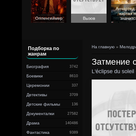
Анчартед:
картах 
Барби
Оппенгеймер
Вызов
значитс
На главную
»
Мелодр
Подборка по
жанрам
Затмение с
Биография
3742
L'éclipse du soleil
Боевики
8610
Церемонии
337
Детективы
3709
Детские фильмы
136
Документалки
27582
Драма
140486
Фантастика
9389