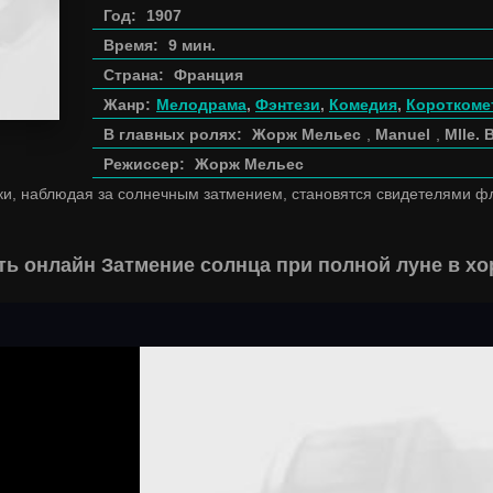
Год:
1907
Время:
9 мин.
Страна:
Франция
Жанр:
Мелодрама
,
Фэнтези
,
Комедия
,
Короткоме
В главных ролях:
Жорж Мельес
,
Manuel
,
Mlle.
Режиссер:
Жорж Мельес
ки, наблюдая за солнечным затмением, становятся свидетелями ф
ь онлайн Затмение солнца при полной луне в х