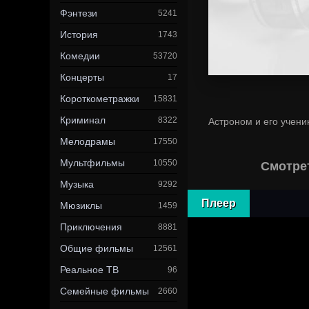
Фэнтези
5241
История
1743
Комедии
53720
Концерты
17
Короткометражки
15831
Криминал
8322
Астроном и его учени
Мелодрамы
17550
Мультфильмы
10550
Смотрет
Музыка
9292
Плеер
Мюзиклы
1459
Приключения
8881
Общие фильмы
12561
Реальное ТВ
96
Семейные фильмы
2660