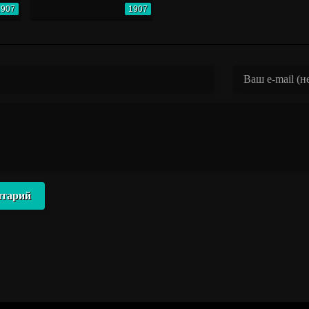
1907
1907
нтарий