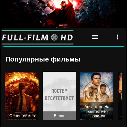
Популярные фильмы
Анчартед: На
картах не
ц
Оппенгеймер
Вызов
значится