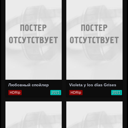
Любовный спойлер
Violeta y los días Grises
HDRip
2021
HDRip
2021