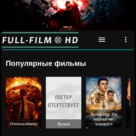
Популярные фильмы
Анчартед: На
картах не
ц
Оппенгеймер
Вызов
значится