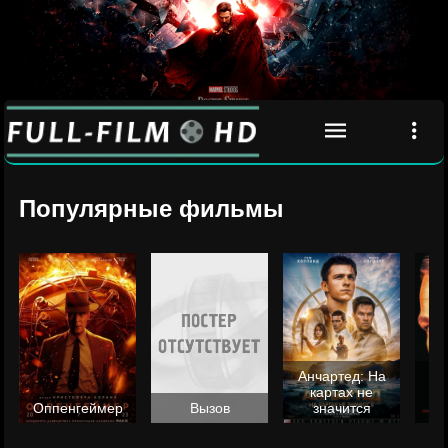
Популярные фильмы
Анчартед: На
картах не
ц
Оппенгеймер
Вызов
значится