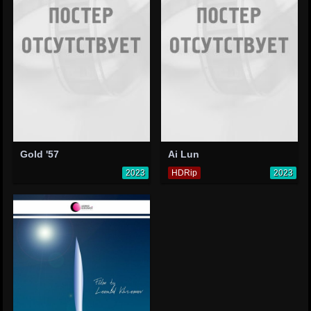
Gold '57
Ai Lun
2023
HDRip
2023