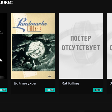
кже:
Бой петухов
Rat Killing
D
1894
1894
1894