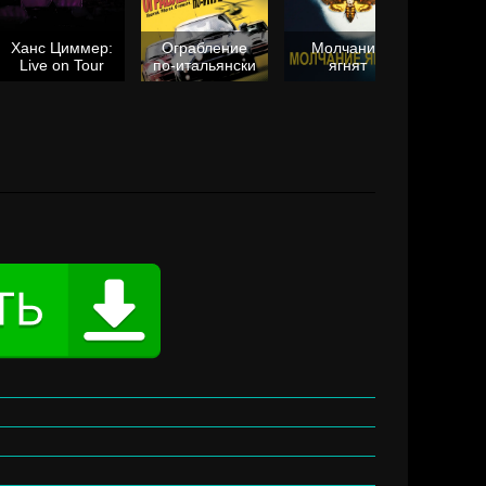
Ханс Циммер:
Ограбление
Молчание
Live on Tour
по-итальянски
ягнят
Та