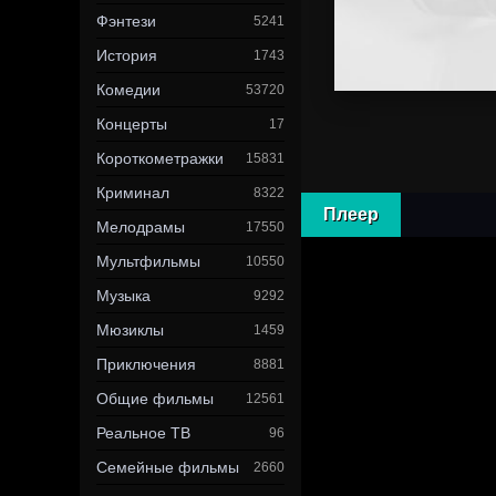
Фэнтези
5241
История
1743
Комедии
53720
Концерты
17
Короткометражки
15831
Криминал
8322
Плеер
Мелодрамы
17550
Мультфильмы
10550
Музыка
9292
Мюзиклы
1459
Приключения
8881
Общие фильмы
12561
Реальное ТВ
96
Семейные фильмы
2660