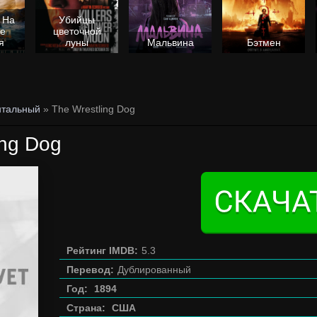
 На
Убийцы
не
цветочной
я
луны
Мальвина
Бэтмен
нтальный
» The Wrestling Dog
ing Dog
Рейтинг IMDB:
5.3
Перевод:
Дублированный
Год:
1894
Страна:
США