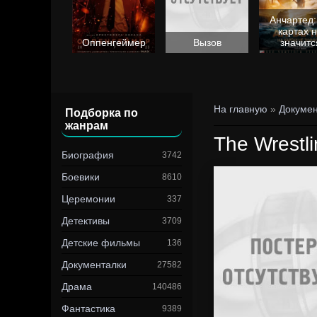
Анчартед:
картах 
Барби
Оппенгеймер
Вызов
значитс
На главную
»
Докуме
Подборка по
жанрам
The Wrestl
Биография
3742
Боевики
8610
Церемонии
337
Детективы
3709
Детские фильмы
136
Документалки
27582
Драма
140486
Фантастика
9389