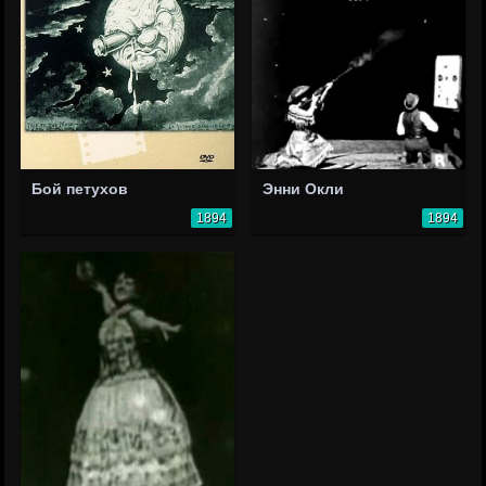
Бой петухов
Энни Окли
1894
1894