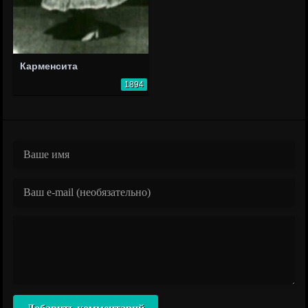
Карменсита
1894