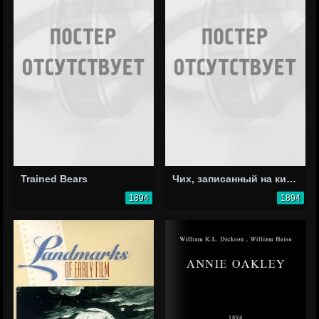
Trained Bears
Чих, записанный на кинетоскоп Эдисона
1894
1894