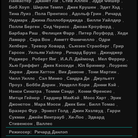
Ланкастер
,
Джанет Ли
,
Стив Аллен
,
Эдди Фишер
,
Боб Хоуп
,
Ширли Темпл
,
Джек Крушен
,
Эдит Хэд
,
Тина Луиз
,
Пола Прентисс
,
Адольф Грин
,
Ричард
Уидмарк
,
Джина Лоллобриджида
,
Билли Уайлдер
,
Полли Берген
,
Сид Черисс
,
Джоан Кроуфорд
,
Барбара Раш
,
Фелиция Фарр
,
Питер Лоуфорд
,
Хеди
Ламарр
,
Сара Вон
,
Аннетт Фаничелло
,
Одри
Хепберн
,
Тревор Ховард
,
Сьюзен Страсберг
,
Грир
Гарсон
,
Уильям Уайлер
,
Ричард Брукс
,
Джинджер
Роджерс
,
Роберт Янг
,
И.А.Л. Даймонд
,
Мел Феррер
,
Хью Гриффит
,
Джек Кэссиди
,
Юл Бриннер
,
Лоуренс
Харви
,
Джим Хаттон
,
Вик Дамоне
,
Тони Мартин
,
Чилл Уиллс
,
Сэл Минео
,
Сандра Ди
,
Джульетт
Проуз
,
Бобби Дэрин
,
Уенделл Кори
,
Дэнни Кэй
,
Нэнси Синатра
,
Томми Сэндс
,
Конни Френсис
,
Митци Гейнор
,
Гарднер МакКэй
,
Мосс Харт
,
Эрик
Джонстон
,
Мара Мэсси
,
Джек Бин
,
Билл Томас
,
Бразерс Фур
,
Эрнест Голд
,
Джин Хэзлвуд
,
Гарри
Сукман
,
Джейн Вентрауб
,
Хи-Лос
,
Эдвард
Стивенсон
,
Валлес
Режиссер:
Ричард Данлэп