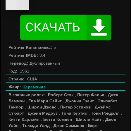
Рейтинг Кинопоиска:
5
Рейтинг IMDB:
8.4
Перевод:
Дублированный
Год:
1961
Страна:
США
Жанр:
Церемония
В главных ролях:
Роберт Стэк
,
Питер Фальк
,
Джек
Леммон
,
Ева Мари Сэйнт
,
Джонни Грант
,
Элизабет
Тейлор
,
Ширли Джонс
,
Питер Устинов
,
Джеймс
Стюарт
,
Джейн Медоуз
,
Тони Кертис
,
Тони Рэндалл
,
Китти Карлайл
,
Бетти Комден
,
Ширли Найт
,
Джон
Уэйн
,
Тьюзди Уэлд
,
Джин Симмонс
,
Берт